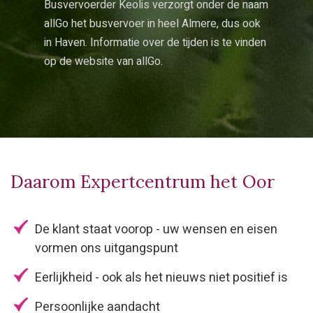
Busvervoerder Keolis verzorgt onder de naam
allGo het busvervoer in heel Almere, dus ook
in Haven. Informatie over de tijden is te vinden
op de website van
allGo
.
Daarom Expertcentrum het Oor
De klant staat voorop - uw wensen en eisen
vormen ons uitgangspunt
Eerlijkheid - ook als het nieuws niet positief is
Persoonlijke aandacht