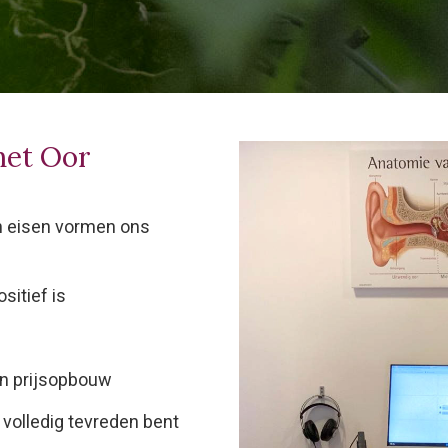
het Oor
n eisen vormen ons
sitief is
en prijsopbouw
 volledig tevreden bent