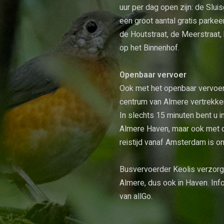
uur per dag open zijn: de Slui
een groot aantal gratis parke
de Houtstraat, de Meerstraat, 
op het Binnenhof.
Openbaar vervoer
Ook met het openbaar vervoer 
centrum van Almere vertrekke
In slechts 15 minuten bent u i
Almere Haven, maar ook met d
reistijd vanaf Amsterdam is o
Busvervoerder Keolis verzorgt
Almere, dus ook in Haven. Info
van
allGo
.