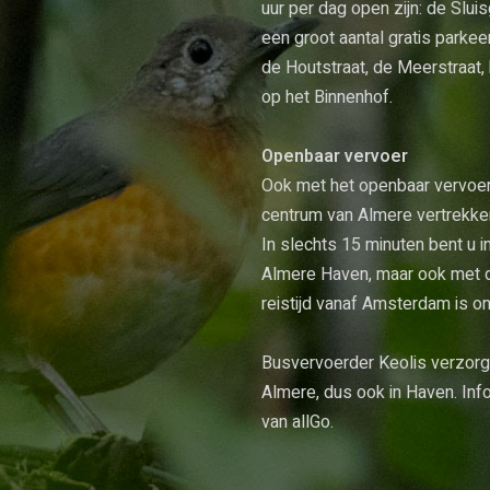
uur per dag open zijn: de Slui
een groot aantal gratis parke
de Houtstraat, de Meerstraat, 
op het Binnenhof.
Openbaar vervoer
Ook met het openbaar vervoer 
centrum van Almere vertrekke
In slechts 15 minuten bent u i
Almere Haven, maar ook met d
reistijd vanaf Amsterdam is o
Busvervoerder Keolis verzorgt
Almere, dus ook in Haven. Info
van
allGo
.