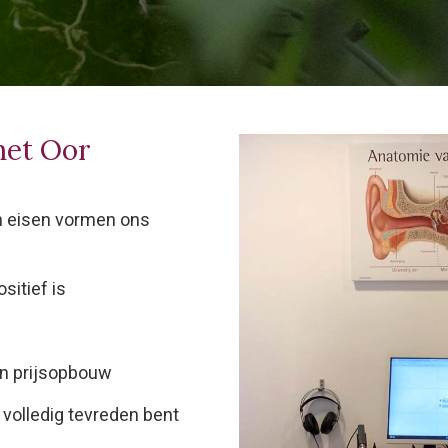
het Oor
n eisen vormen ons
sitief is
en prijsopbouw
 volledig tevreden bent